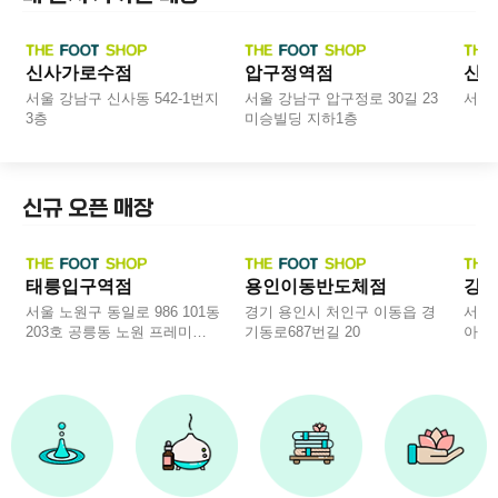
도보 5분 이내
근처 매장
근처
신사가로수점
압구정역점
신
서울 강남구 신사동 542-1번지
서울 강남구 압구정로 30길 23
서울 
3층
미승빌딩 지하1층
신규 오픈 매장
GRAND OPEN
GRAND OPEN
GRA
태릉입구역점
용인이동반도체점
강
서울 노원구 동일로 986 101동
경기 용인시 처인구 이동읍 경
서울 
203호 공릉동 노원 프레미어
기동로687번길 20
아라타
스엠코