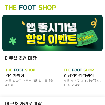
더풋샵 추천 매장
BEST 1
BEST 2
역삼자이점
강남역아라타워점
서울 강남구 언주로 408 상가동 4층
서울 서초구 서초대로77길 3
403호
12021204호
내 근처 가까운 매장