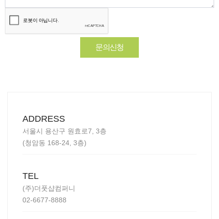
개인정보 암호화 및 접근 권한 제한
개인정보 처리 담당자의 최소화 및 교육 실시
해킹이나 바이러스 방지를 위한 보안 프로그램 설치
6. 개인정보 처리 방침 변경
본 방침은 법령, 회사 정책에 따라 변경될 수 있으며, 변경 사항은 홈페이지를
문의신청
통해 공지됩니다.
7. 개인정보 보호 담당자
개인정보와 관련된 문의 사항이 있으시면 아래의 담당자에게 연락 주시기 바
랍니다:
연락처: 02-6677-8888
ADDRESS
서울시 용산구 원효로7, 3층
(청암동 168-24, 3층)
TEL
(주)더풋샵컴퍼니
02-6677-8888